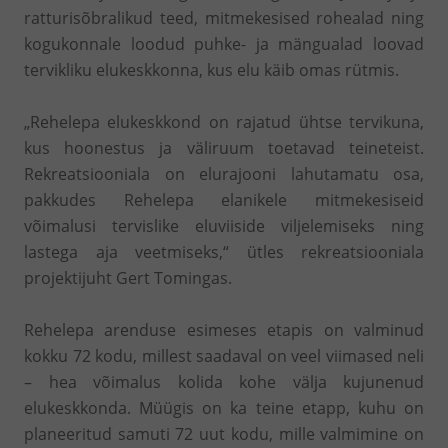
ratturisõbralikud teed, mitmekesised rohealad ning
kogukonnale loodud puhke- ja mängualad loovad
tervikliku elukeskkonna, kus elu käib omas rütmis.
„Rehelepa elukeskkond on rajatud ühtse tervikuna,
kus hoonestus ja väliruum toetavad teineteist.
Rekreatsiooniala on elurajooni lahutamatu osa,
pakkudes Rehelepa elanikele mitmekesiseid
võimalusi tervislike eluviiside viljelemiseks ning
lastega aja veetmiseks,“ ütles rekreatsiooniala
projektijuht Gert Tomingas.
Rehelepa arenduse esimeses etapis on valminud
kokku 72 kodu, millest saadaval on veel viimased neli
– hea võimalus kolida kohe välja kujunenud
elukeskkonda. Müügis on ka teine etapp, kuhu on
planeeritud samuti 72 uut kodu, mille valmimine on