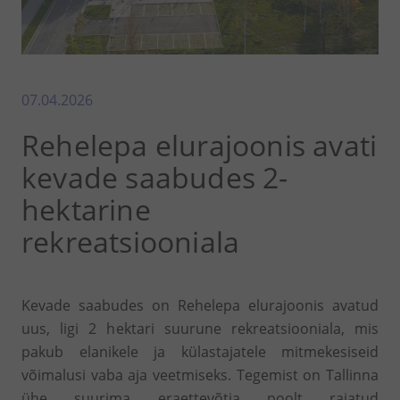
07.04.2026
Rehelepa elurajoonis avati
kevade saabudes 2-
hektarine
rekreatsiooniala
Kevade saabudes on Rehelepa elurajoonis avatud
uus, ligi 2 hektari suurune rekreatsiooniala, mis
pakub elanikele ja külastajatele mitmekesiseid
võimalusi vaba aja veetmiseks. Tegemist on Tallinna
ühe suurima eraettevõtja poolt rajatud