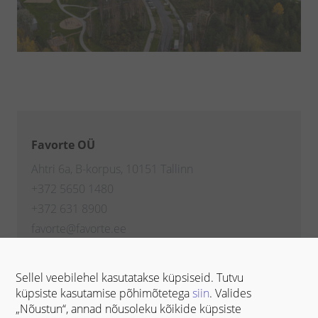
Favorte OÜ
Ahtri 6a, B-korpus, 10151 Tallinn
+372 5650 1480
+372 631 8900
favorte@favorte.ee
garantii@favorte.ee
Lisateenuste hinnakiri
Sellel veebilehel kasutatakse küpsiseid. Tutvu
küpsiste kasutamise põhimõtetega
siin
. Valides
„Nõustun“, annad nõusoleku kõikide küpsiste