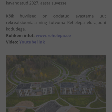
kavandatud 2027. aasta suvesse.
Kõik huvilised on oodatud avastama uut
rekreatsiooniala ning tutvuma Rehelepa elurajooni
kodudega.
Rohkem infot:
www.rehelepa.ee
Video:
Youtube link