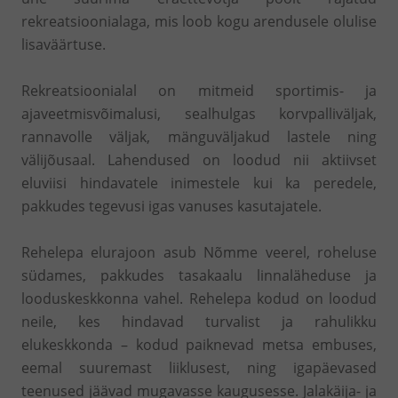
rekreatsioonialaga, mis loob kogu arendusele olulise
lisaväärtuse.
Rekreatsioonialal on mitmeid sportimis- ja
ajaveetmisvõimalusi, sealhulgas korvpalliväljak,
rannavolle väljak, mänguväljakud lastele ning
välijõusaal. Lahendused on loodud nii aktiivset
eluviisi hindavatele inimestele kui ka peredele,
pakkudes tegevusi igas vanuses kasutajatele.
Rehelepa elurajoon asub Nõmme veerel, roheluse
südames, pakkudes tasakaalu linnaläheduse ja
looduskeskkonna vahel. Rehelepa kodud on loodud
neile, kes hindavad turvalist ja rahulikku
elukeskkonda – kodud paiknevad metsa embuses,
eemal suuremast liiklusest, ning igapäevased
teenused jäävad mugavasse kaugusesse. Jalakäija- ja