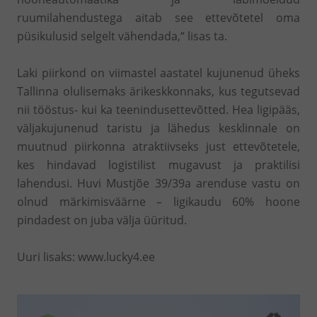
ruumilahendustega aitab see ettevõtetel oma
püsikulusid selgelt vähendada,“ lisas ta.
Laki piirkond on viimastel aastatel kujunenud üheks
Tallinna olulisemaks ärikeskkonnaks, kus tegutsevad
nii tööstus- kui ka teenindusettevõtted. Hea ligipääs,
väljakujunenud taristu ja lähedus kesklinnale on
muutnud piirkonna atraktiivseks just ettevõtetele,
kes hindavad logistilist mugavust ja praktilisi
lahendusi. Huvi Mustjõe 39/39a arenduse vastu on
olnud märkimisväärne – ligikaudu 60% hoone
pindadest on juba välja üüritud.
Uuri lisaks: www.lucky4.ee