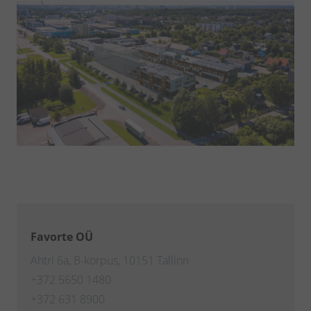
Favorte OÜ
Ahtri 6a, B-korpus, 10151 Tallinn
+372 5650 1480
+372 631 8900