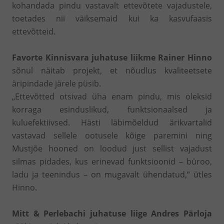
kohandada pindu vastavalt ettevõtete vajadustele,
toetades nii väiksemaid kui ka kasvufaasis
ettevõtteid.
Favorte Kinnisvara juhatuse liikme Rainer Hinno
sõnul näitab projekt, et nõudlus kvaliteetsete
äripindade järele püsib.
„Ettevõtted otsivad üha enam pindu, mis oleksid
korraga esinduslikud, funktsionaalsed ja
kuluefektiivsed. Hästi läbimõeldud ärikvartalid
vastavad sellele ootusele kõige paremini ning
Mustjõe hooned on loodud just sellist vajadust
silmas pidades, kus erinevad funktsioonid – büroo,
ladu ja teenindus – on mugavalt ühendatud,“ ütles
Hinno.
Mitt & Perlebachi juhatuse liige Andres Pärloja