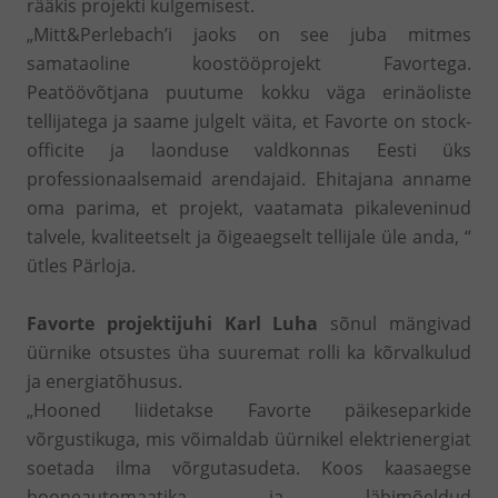
rääkis projekti kulgemisest.
„Mitt&Perlebach’i jaoks on see juba mitmes
samataoline koostööprojekt Favortega.
Peatöövõtjana puutume kokku väga erinäoliste
tellijatega ja saame julgelt väita, et Favorte on stock-
officite ja laonduse valdkonnas Eesti üks
professionaalsemaid arendajaid. Ehitajana anname
oma parima, et projekt, vaatamata pikaleveninud
talvele, kvaliteetselt ja õigeaegselt tellijale üle anda, “
ütles Pärloja.
Favorte projektijuhi Karl Luha
sõnul mängivad
üürnike otsustes üha suuremat rolli ka kõrvalkulud
ja energiatõhusus.
„Hooned liidetakse Favorte päikeseparkide
võrgustikuga, mis võimaldab üürnikel elektrienergiat
soetada ilma võrgutasudeta. Koos kaasaegse
hooneautomaatika ja läbimõeldud