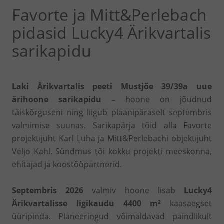
Favorte ja Mitt
&
Perlebach
pidasid Lucky4 Ärikvartalis
sarikapidu
Laki Ärikvartalis peeti Mustjõe 39/39a uue
ärihoone sarikapidu –
hoone on jõudnud
täiskõrguseni ning liigub plaanipäraselt septembris
valmimise suunas. Sarikapärja tõid alla Favorte
projektijuht Karl Luha ja Mitt&Perlebachi objektijuht
Veljo Kahl. Sündmus tõi kokku projekti meeskonna,
ehitajad ja koostööpartnerid.
Septembris 2026
valmiv hoone lisab
Lucky4
Ärikvartalisse ligikaudu 4400 m²
kaasaegset
üüripinda. Planeeringud võimaldavad paindlikult